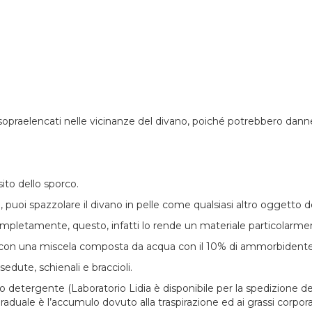
i sopraelencati nelle vicinanze del divano, poiché potrebbero danne
ito dello sporco.
 puoi spazzolare il divano in pelle come qualsiasi altro oggetto de
ompletamente, questo, infatti lo rende un materiale particolarment
con una miscela composta da acqua con il 10% di ammorbidente
dute, schienali e braccioli.
 detergente (Laboratorio Lidia è disponibile per la spedizione de
uale è l’accumulo dovuto alla traspirazione ed ai grassi corporal