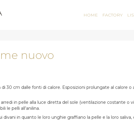
a
HOME
FACTORY
LI
 come nuovo
 30 cm dalle fonti di calore. Esposizioni prolungate al calore o ai
arredi in pelle alla luce diretta del sole (ventilazione costante o v
 le pelli all’anilina.
ivani in quanto le loro unghie graffiano la pelle e la loro saliva, c