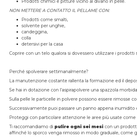
Prodotti chimici e pitture vicino al divano in pelle.
NON METTERE A CONTATTO IL PELLAME CON:
Prodotti come smalti,
solvente per unghie,
candeggina,
colla
detersivi per la casa
Coprire con un telo qualora si dovessero utilizzare i prodott
Perché spolverare settimanalmente?
La manutenzione costante rallenta la formazione ed il depos
Se hai in dotazione con l’aspirapolvere una spazzola morbida,
Sulla pelle le particelle in polvere possono essere rimosse c
Successivamente puoi passare un panno appena inumidito 
Proteggi con particolare attenzione le aree più usate come se
Ti raccomandiamo di
pulire ogni sei mesi
con un prodotto
affinché lo sporco venga rimosso in modo graduale, come grad